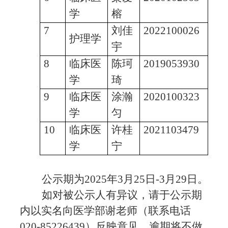
学
榕
7
刘佳
2022100026
护理学
宇
8
临床医
陈珂
2019053930
学
琦
9
临床医
涂瀚
2020100323
学
匀
10
临床医
许桂
2021103479
学
宁
公示期为
2025年3月25日-3月29日。
如对被公示人有异议，请于公示期
内以实名向医学部谢老师（联系电话
020-85226439）反映意见，逾期将不做