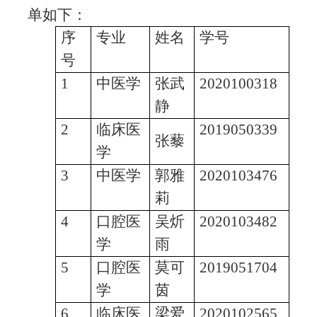
单如下：
序
专业
姓名
学号
号
1
中医学
张武
2020100318
静
2
临床医
2019050339
张藜
学
3
中医学
郭雅
2020103476
莉
4
口腔医
吴炘
2020103482
学
雨
5
口腔医
莫可
2019051704
学
茵
6
临床医
梁爱
2020102565