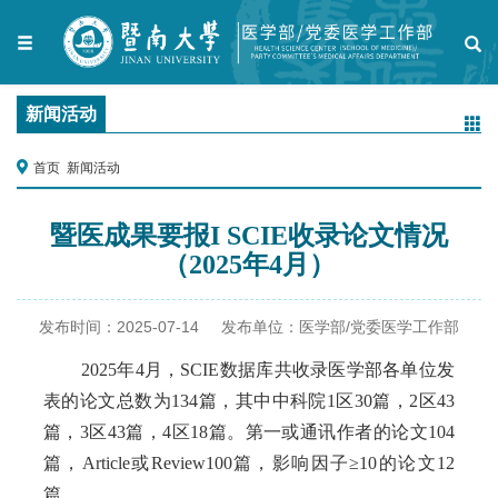
新闻活动
首页
新闻活动
暨医成果要报I SCIE收录论文情况
（2025年4月）
发布时间：
2025-07-14
发布单位：
医学部/党委医学工作部
2025
年
4
月，
SCIE
数据库
共
收录医学部
各单位
发
表的论文总
数为
134
篇
，其中
中科院
1
区
30
篇，
2
区
43
篇，
3
区
43
篇，
4
区
18
篇
。第一或通讯作者
的
论文
10
4
篇，
Article
或
Review
100
篇
，
影响因子
≥
10
的论文
12
篇
。