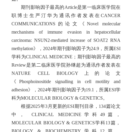
期刊影响因子最高的
Article
是第一临床医学院
在
职博士生
严汀华为
通讯作
者
发表在
CANCER
COMMUNICATIONS
的论文
《
Novel molecular
mechanisms of immune evasion in hepatocellular
carcinoma: NSUN2-mediated increase of SOAT2 RNA
methylation
》
，
2024
年期刊影响因子为
2
4
.
9
，所属
ESI
学科为
CLINICAL MEDICINE
；期刊影响因子最高的
Review
是第二临床医学院
孙继超
为通讯作者发表在
NATURE CELL BIOLOGY
上的论文
《
Phosphoinositide signalling in cell motility and
adhesion
》，
2024
年期刊影响因子为
1
9
.
1
，所属
ESI
学
科为
MOLECULAR BIOLOGY & GENETICS
。
根据
2025
年
3
月更新的
ESI
期刊目录
，
134
篇论文
中，
CLI
NICAL MEDICINE
学科
49
篇，
MOLECULAR BIOLOGY & GENETICS
学科
13
篇，
BIOLOGY & BIOCHEMISTRY
学科
12
篇，